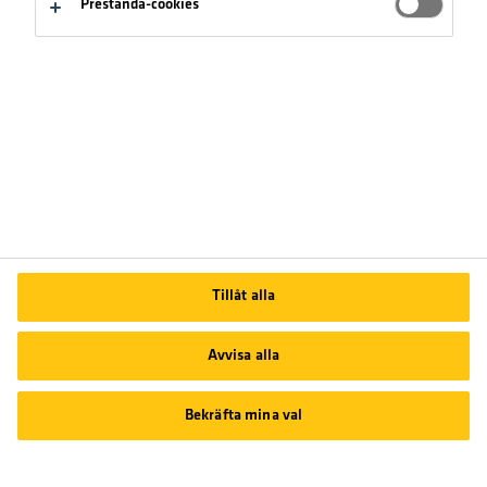
Prestanda-cookies
Sök enligt miljöbedömning
Sök på produktkategori
Tillåt alla
Avvisa alla
Bekräfta mina val
Sök