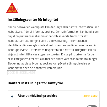
MILJÖAPPEN
Inställningscenter för integritet
Sök produkt
När du besöker en webbplats kan den lagra eller hämta information i din
webbläsare, främst i form av cookies. Denna information kan handla om
dig, dina preferenser eller din enhet och används främst för att
webbplatsen ska fungera som du förväntar dig. Informationen
identifierar dig vanligtvis inte direkt, men kan ge dig en mer personlig
Sök med namn
/
artikelnummer
/
webbupplevelse. Eftersom vi respekterar din rätt till integritet kan du
välja att inte tillåta vissa typer av cookies. Klicka på rubrikerna för de
EAN
olika kategorierna för att läsa mer och ändra våra standardinställningar.
Blockering av vissa typer av cookies kan påverka din upplevelse av
webbplatsen och de tjänster vi kan erbjuda.
COOKIEMEDDELANDE
Hantera inställningar för samtycke
Scanna streckkod
Absolut nödvändiga cookies
Alltid aktiv